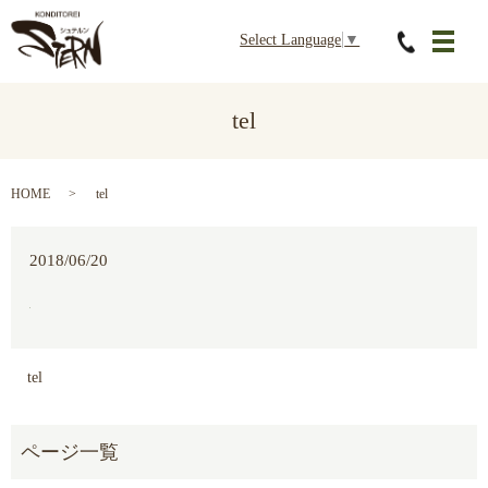
Select Language
▼
メニ
tel
HOME
tel
2018/06/20
tel