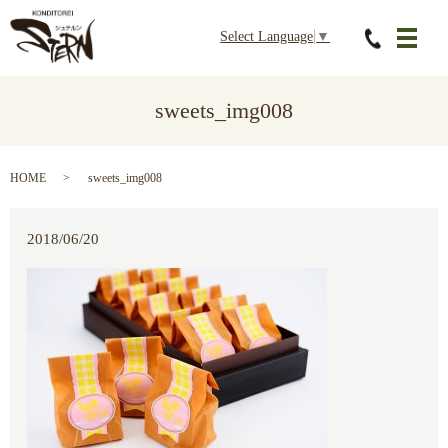
Select Language
▼
メニ
sweets_img008
HOME
sweets_img008
2018/06/20