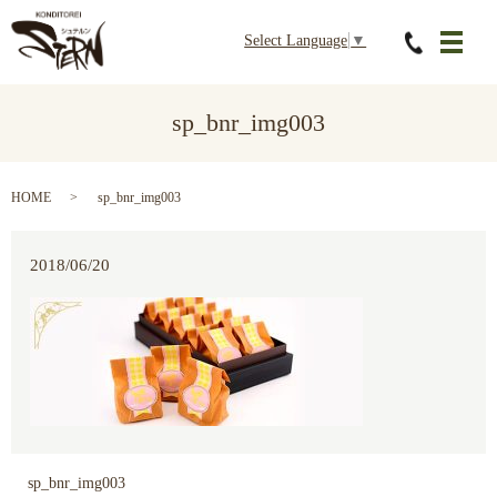
Select Language
▼
メニ
sp_bnr_img003
HOME
sp_bnr_img003
2018/06/20
sp_bnr_img003