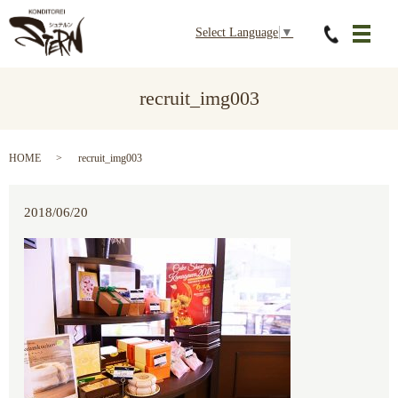
Select Language
▼
メニ
recruit_img003
HOME
recruit_img003
2018/06/20