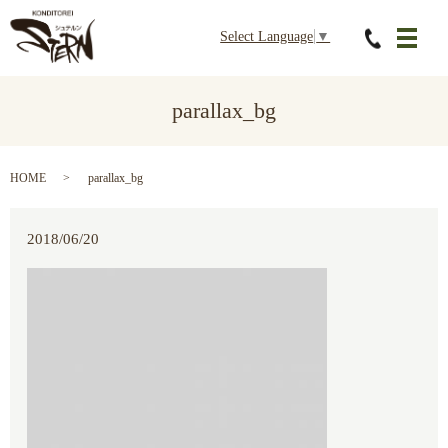
Select Language
▼
メニ
parallax_bg
HOME
parallax_bg
2018/06/20